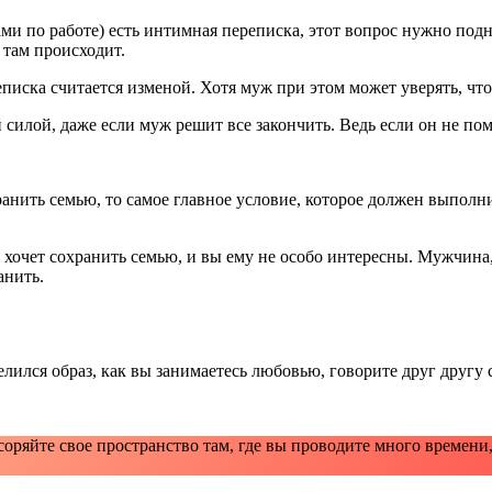
 по работе) есть интимная переписка, этот вопрос нужно подни
 там происходит.
еписка считается изменой. Хотя муж при этом может уверять, что
 силой, даже если муж решит все закончить. Ведь если он не пом
нить семью, то самое главное условие, которое должен выполни
но хочет сохранить семью, и вы ему не особо интересны. Мужчи
анить.
лился образ, как вы занимаетесь любовью, говорите друг другу сл
оряйте свое пространство там, где вы проводите много времени