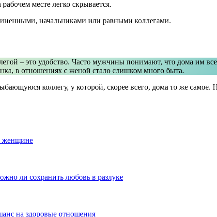
 рабочем месте легко скрывается.
дчиненными, начальниками или равными коллегами.
егой – это удобство. Часто мужчины понимают, что дома им все
енка, в отношениях с женой стало слишком много быта.
бающуюся коллегу, у которой, скорее всего, дома то же самое. Н
й женщине
ожно ли сохранить любовь в разлуке
шанс на здоровые отношения