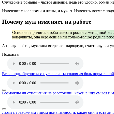
Служебные романы – частое явление, ведь это удобно, роман на
Изменяют с коллегами и жены, и мужья. Изменять могут с по
Почему муж изменяет на работе
Основная причина, чтобы завести роман с женщиной-колл
конфликты, она беременна или только-только родила реб
А придя в офис, мужчина встречает нарядную, счастливую и улы
Подкасты
Все о подкаблучниках: нужна ли эта головная боль нормально
Возможны ли отношения на расстоянии, какой в них смысл и м
Люди с тревожным типом привязанности: какие они и есть ли 