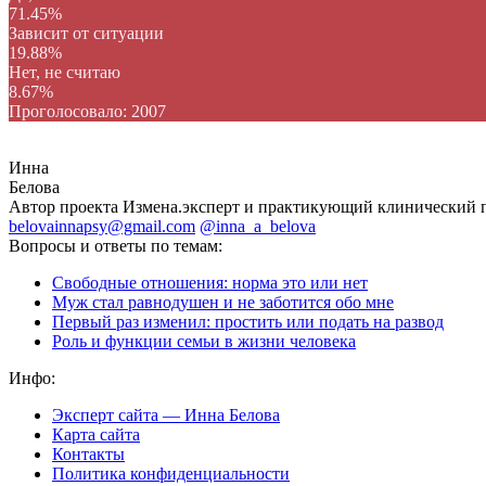
71.45%
Зависит от ситуации
19.88%
Нет, не считаю
8.67%
Проголосовало:
2007
Инна
Белова
Автор проекта Измена.эксперт и практикующий клинический 
belovainnapsy@gmail.com
@inna_a_belova
Вопросы и ответы по темам:
Свободные отношения: норма это или нет
Муж стал равнодушен и не заботится обо мне
Первый раз изменил: простить или подать на развод
Роль и функции семьи в жизни человека
Инфо:
Эксперт сайта — Инна Белова
Карта сайта
Контакты
Политика конфиденциальности