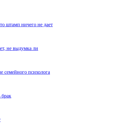
что штамп ничего не дает
ет, не выдумка ли
ие семейного психолога
 брак
у