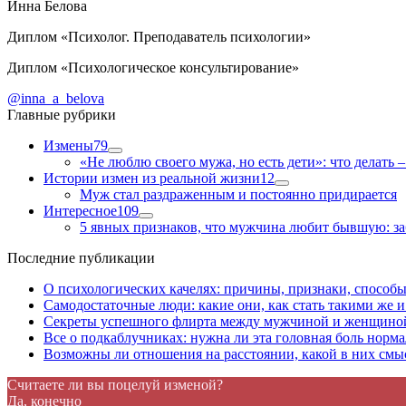
Инна Белова
Диплом «Психолог. Преподаватель психологии»
Диплом «Психологическое консультирование»
@inna_a_belova
Главные рубрики
Измены
79
«Не люблю своего мужа, но есть дети»: что делать 
Истории измен из реальной жизни
12
Муж стал раздраженным и постоянно придирается
Интересное
109
5 явных признаков, что мужчина любит бывшую: заб
Последние публикации
О психологических качелях: причины, признаки, способы 
Самодостаточные люди: какие они, как стать такими же и
Секреты успешного флирта между мужчиной и женщино
Все о подкаблучниках: нужна ли эта головная боль нор
Возможны ли отношения на расстоянии, какой в них смыс
Считаете ли вы поцелуй изменой?
Да, конечно