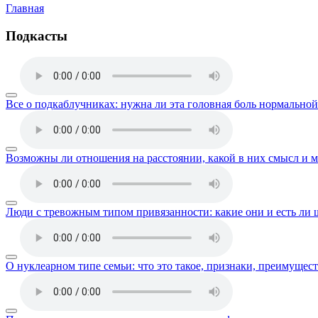
Главная
Подкасты
Все о подкаблучниках: нужна ли эта головная боль нормально
Возможны ли отношения на расстоянии, какой в них смысл и м
Люди с тревожным типом привязанности: какие они и есть ли 
О нуклеарном типе семьи: что это такое, признаки, преимущест