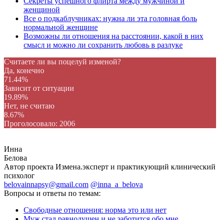
Секреты успешного флирта между мужчиной и
женщиной
Все о подкаблучниках: нужна ли эта головная боль
нормальной женщине
Возможны ли отношения на расстоянии, какой в них
смысл и можно ли сохранить любовь в разлуке
Считаете ли вы поцелуй изменой?
Да, конечно
71.44%
Зависит от ситуации
19.89%
Нет, не считаю
8.67%
Проголосовало:
2006
Инна
Белова
Автор проекта Измена.эксперт и практикующий клинический
психолог
belovainnapsy@gmail.com
@inna_a_belova
Вопросы и ответы по темам:
Свободные отношения: норма это или нет
Муж стал равнодушен и не заботится обо мне