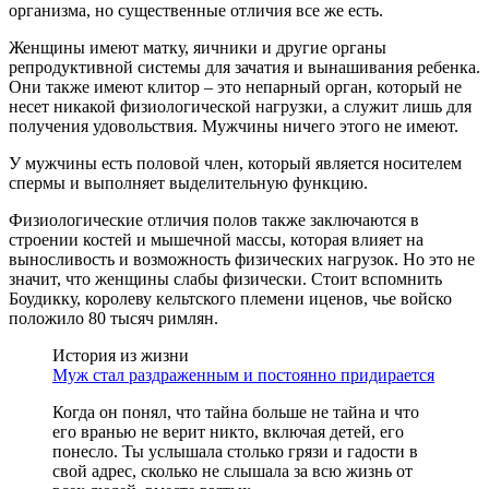
организма, но существенные отличия все же есть.
Женщины имеют матку, яичники и другие органы
репродуктивной системы для зачатия и вынашивания ребенка.
Они также имеют клитор – это непарный орган, который не
несет никакой физиологической нагрузки, а служит лишь для
получения удовольствия. Мужчины ничего этого не имеют.
У мужчины есть половой член, который является носителем
спермы и выполняет выделительную функцию.
Физиологические отличия полов также заключаются в
строении костей и мышечной массы, которая влияет на
выносливость и возможность физических нагрузок. Но это не
значит, что женщины слабы физически. Стоит вспомнить
Боудикку, королеву кельтского племени иценов, чье войско
положило 80 тысяч римлян.
История из жизни
Муж стал раздраженным и постоянно придирается
Когда он понял, что тайна больше не тайна и что
его вранью не верит никто, включая детей, его
понесло. Ты услышала столько грязи и гадости в
свой адрес, сколько не слышала за всю жизнь от