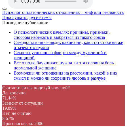
Психолог о платонических отношениях – миф или реальность
Прослушать другие темы
Последние публикации
О психологических качелях: причины, признаки,
способы избежать и выбраться из такого союза
Самодостаточные люди: какие они, как стать такими же
и зачем это нужно
Секреты успешного флирта между мужчиной и
женщиной
Все о подкаблучниках: нужна ли эта головная боль
нормальной женщине
Возможны ли отношения на расстоянии, какой в них
смысл и можно ли сохранить любовь в разлуке
Считаете ли вы поцелуй изменой?
Да, конечно
71.44%
Зависит от ситуации
19.89%
Нет, не считаю
8.67%
Проголосовало:
2006