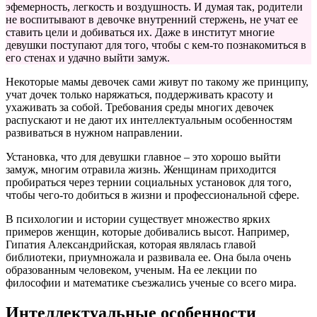
эфемерность, легкость и воздушность. И думая так, родители
не воспитывают в девочке внутренний стержень, не учат ее
ставить цели и добиваться их. Даже в институт многие
девушки поступают для того, чтобы с кем-то познакомиться в
его стенах и удачно выйти замуж.
Некоторые мамы девочек сами живут по такому же принципу,
учат дочек только наряжаться, поддерживать красоту и
ухаживать за собой. Требования среды многих девочек
распускают и не дают их интеллектуальным особенностям
развиваться в нужном направлении.
Установка, что для девушки главное – это хорошо выйти
замуж, многим отравила жизнь. Женщинам приходится
пробираться через тернии социальных установок для того,
чтобы чего-то добиться в жизни и профессиональной сфере.
В психологии и истории существует множество ярких
примеров женщин, которые добивались высот. Например,
Гипатия Александрийская, которая являлась главой
библиотеки, приумножала и развивала ее. Она была очень
образованным человеком, ученым. На ее лекции по
философии и математике съезжались ученые со всего мира.
Интеллектуальные особенности