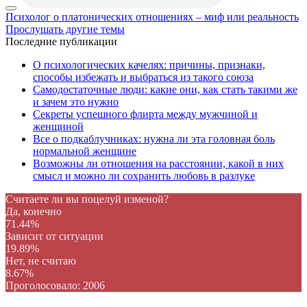
Психолог о платонических отношениях – миф или реальность
Прослушать другие темы
Последние публикации
О психологических качелях: причины, признаки,
способы избежать и выбраться из такого союза
Самодостаточные люди: какие они, как стать такими же
и зачем это нужно
Секреты успешного флирта между мужчиной и
женщиной
Все о подкаблучниках: нужна ли эта головная боль
нормальной женщине
Возможны ли отношения на расстоянии, какой в них
смысл и можно ли сохранить любовь в разлуке
Считаете ли вы поцелуй изменой?
Да, конечно
71.44%
Зависит от ситуации
19.89%
Нет, не считаю
8.67%
Проголосовало:
2006