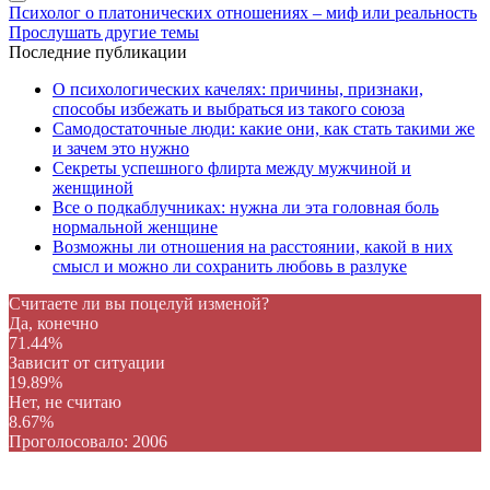
Психолог о платонических отношениях – миф или реальность
Прослушать другие темы
Последние публикации
О психологических качелях: причины, признаки,
способы избежать и выбраться из такого союза
Самодостаточные люди: какие они, как стать такими же
и зачем это нужно
Секреты успешного флирта между мужчиной и
женщиной
Все о подкаблучниках: нужна ли эта головная боль
нормальной женщине
Возможны ли отношения на расстоянии, какой в них
смысл и можно ли сохранить любовь в разлуке
Считаете ли вы поцелуй изменой?
Да, конечно
71.44%
Зависит от ситуации
19.89%
Нет, не считаю
8.67%
Проголосовало:
2006