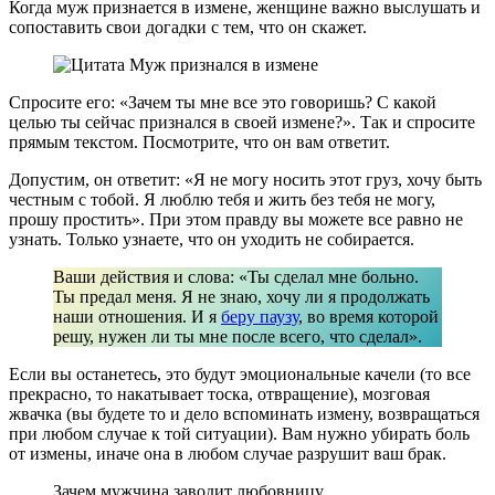
Когда муж признается в измене, женщине важно выслушать и
сопоставить свои догадки с тем, что он скажет.
Спросите его: «Зачем ты мне все это говоришь? С какой
целью ты сейчас признался в своей измене?». Так и спросите
прямым текстом. Посмотрите, что он вам ответит.
Допустим, он ответит: «Я не могу носить этот груз, хочу быть
честным с тобой. Я люблю тебя и жить без тебя не могу,
прошу простить». При этом правду вы можете все равно не
узнать. Только узнаете, что он уходить не собирается.
Ваши действия и слова: «Ты сделал мне больно.
Ты предал меня. Я не знаю, хочу ли я продолжать
наши отношения. И я
беру паузу
, во время которой
решу, нужен ли ты мне после всего, что сделал».
Если вы останетесь, это будут эмоциональные качели (то все
прекрасно, то накатывает тоска, отвращение), мозговая
жвачка (вы будете то и дело вспоминать измену, возвращаться
при любом случае к той ситуации). Вам нужно убирать боль
от измены, иначе она в любом случае разрушит ваш брак.
Зачем мужчина заводит любовницу