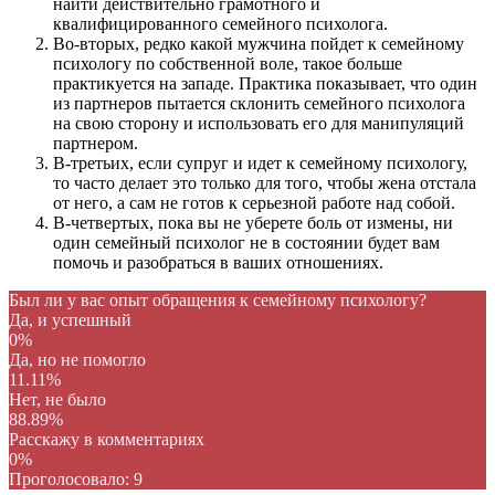
найти действительно грамотного и
квалифицированного семейного психолога.
Во-вторых, редко какой мужчина пойдет к семейному
психологу по собственной воле, такое больше
практикуется на западе. Практика показывает, что один
из партнеров пытается склонить семейного психолога
на свою сторону и использовать его для манипуляций
партнером.
В-третьих, если супруг и идет к семейному психологу,
то часто делает это только для того, чтобы жена отстала
от него, а сам не готов к серьезной работе над собой.
В-четвертых, пока вы не уберете боль от измены, ни
один семейный психолог не в состоянии будет вам
помочь и разобраться в ваших отношениях.
Был ли у вас опыт обращения к семейному психологу?
Да, и успешный
0%
Да, но не помогло
11.11%
Нет, не было
88.89%
Расскажу в комментариях
0%
Проголосовало:
9