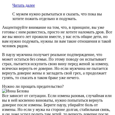
Читать далее
С мужем нужно разъехаться и сказать, что пока вы
хотите пожить отдельно и подумать.
Акцентируйте внимание на том, что, в принципе, вы уже
готовы с ним развестись, просто не хотите наломать дров. Все
же вы много лет прожили вместе, у вас есть общие дети, но
вам нужно подумать, нужны ли вам такие отношения и такой
человек рядом.
В паузу мужчина получает реальное подтверждение, что
может остаться без семьи. По этому поводу он испытывает
страх, пытается искупить свою вину перед женой за измену,
всячески вернуть ее доверие. Но если мужчина не пытается
вернуть доверие жены и загладить свой грех, а продолжает
гулять, то спасать в таком браке уже нечего.
Нужно ли прощать предательство?
Все зависит от ситуации. Если измена разовая, случайная или
вы в ней косвенно виноваты, нужно попытаться вернуть
доверие после измены. Берите паузу, убирайте боль от
измены. Но если у мужа на стороне долгая, стабильная связь,
и он даже успел родить там детей, то вернуть доверие после