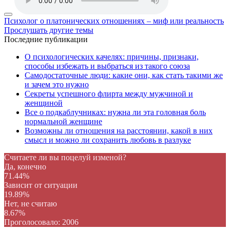
Психолог о платонических отношениях – миф или реальность
Прослушать другие темы
Последние публикации
О психологических качелях: причины, признаки,
способы избежать и выбраться из такого союза
Самодостаточные люди: какие они, как стать такими же
и зачем это нужно
Секреты успешного флирта между мужчиной и
женщиной
Все о подкаблучниках: нужна ли эта головная боль
нормальной женщине
Возможны ли отношения на расстоянии, какой в них
смысл и можно ли сохранить любовь в разлуке
Считаете ли вы поцелуй изменой?
Да, конечно
71.44%
Зависит от ситуации
19.89%
Нет, не считаю
8.67%
Проголосовало:
2006