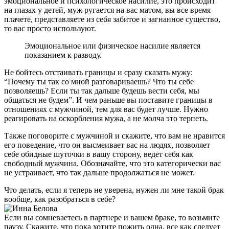
эмоциональное и психологическое насилие, это происходит
на глазах у детей, муж ругается на вас матом, вы все время
плачете, представляете из себя забитое и загнанное существо,
то вас просто используют.
Эмоциональное или физическое насилие является
показанием к разводу.
Не бойтесь отстаивать границы и сразу сказать мужу:
“Почему ты так со мной разговариваешь? Что ты себе
позволяешь? Если ты так дальше будешь вести себя, мы
общаться не будем”. И чем раньше вы поставите границы в
отношениях с мужчиной, тем для вас будет лучше. Нужно
реагировать на оскорбления мужа, а не молча это терпеть.
Также поговорите с мужчиной и скажите, что вам не нравится
его поведение, что он высмеивает вас на людях, позволяет
себе обидные шуточки в вашу сторону, ведет себя как
свободный мужчина. Обозначайте, что это категорически вас
не устраивает, что так дальше продолжаться не может.
Что делать, если я теперь не уверена, нужен ли мне такой брак
вообще, как разобраться в себе?
Если вы сомневаетесь в партнере и вашем браке, то возьмите
паузу. Скажите, что пока хотите пожить одна, все как следует