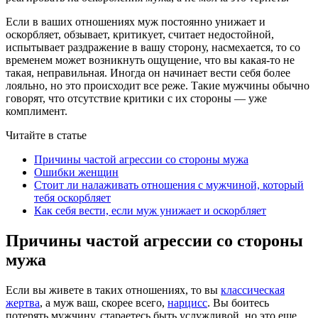
Если в ваших отношениях муж постоянно унижает и
оскорбляет, обзывает, критикует, считает недостойной,
испытывает раздражение в вашу сторону, насмехается, то со
временем может возникнуть ощущение, что вы какая-то не
такая, неправильная. Иногда он начинает вести себя более
лояльно, но это происходит все реже. Такие мужчины обычно
говорят, что отсутствие критики с их стороны — уже
комплимент.
Читайте в статье
Причины частой агрессии со стороны мужа
Ошибки женщин
Стоит ли налаживать отношения с мужчиной, который
тебя оскорбляет
Как себя вести, если муж унижает и оскорбляет
Причины частой агрессии со стороны
мужа
Если вы живете в таких отношениях, то вы
классическая
жертва
, а муж ваш, скорее всего,
нарцисс
. Вы боитесь
потерять мужчину, стараетесь быть услужливой, но это еще