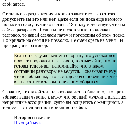
свой адрес.
Степень его раздражения и крика зависит только от того,
допускаете вы это или нет. Даже если он пока еще немного
повысил голос, нужно ответить: “Я вижу и чувствую, что ты
сейчас раздражен. Если ты не в состоянии продолжать
разговор, то давай сделаем паузу и поговорим об этом позже.
Но кричать на себя я не позволю. Не смей орать на меня”. И
прекращайте разговор.
Если он сразу же начнет говорить, что успокоился
и хочет продолжить разговор, то отмечайте, что не
готовы теперь вы, напоминайте, что в таком
состоянии разговоры не ведутся. Показывайте ему,
что вы обижены, что вас задело его поведение, что
вы не хотите в таком тоне с ним общаться.
Скажите, что такой тон не располагает к общению, что крик
убивает ваши чувства к мужу, что орущий мужчина вызывает
неприятные ассоциации, будто вы общаетесь с женщиной, а
точнее — с неприятной крикливой бабой.
История из жизни
Пьющий муж