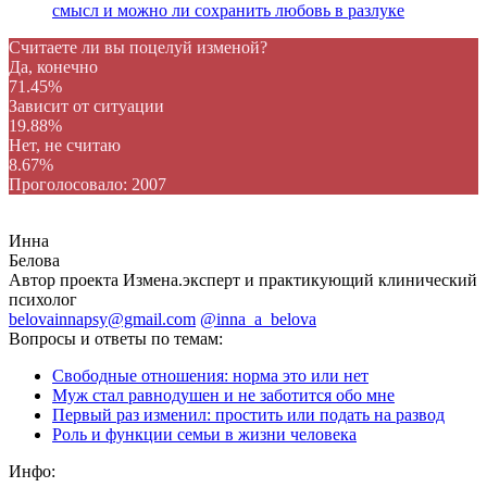
смысл и можно ли сохранить любовь в разлуке
Считаете ли вы поцелуй изменой?
Да, конечно
71.45%
Зависит от ситуации
19.88%
Нет, не считаю
8.67%
Проголосовало:
2007
Инна
Белова
Автор проекта Измена.эксперт и практикующий клинический
психолог
belovainnapsy@gmail.com
@inna_a_belova
Вопросы и ответы по темам:
Свободные отношения: норма это или нет
Муж стал равнодушен и не заботится обо мне
Первый раз изменил: простить или подать на развод
Роль и функции семьи в жизни человека
Инфо: